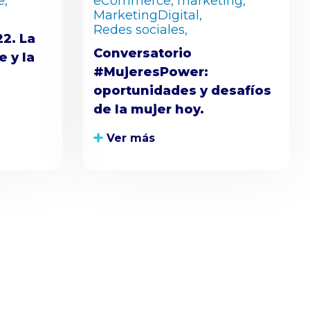
,
eCommerce,
marketing,
MarketingDigital,
Redes sociales,
2. La
Conversatorio
 y la
#MujeresPower:
oportunidades y desafíos
de la mujer hoy.
Ver más