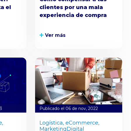
a el
clientes por una mala
experiencia de compra
Ver más
3
Publicado el 06 de nov, 2022
,
Logística,
eCommerce,
MarketingDigital