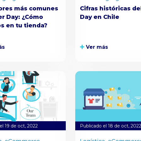
rores más comunes
Cifras históricas de
er Day: ¿Cómo
Day en Chile
os en tu tienda?
ás
Ver más
el 19 de oct, 2022
Publicado el 18 de oct, 202