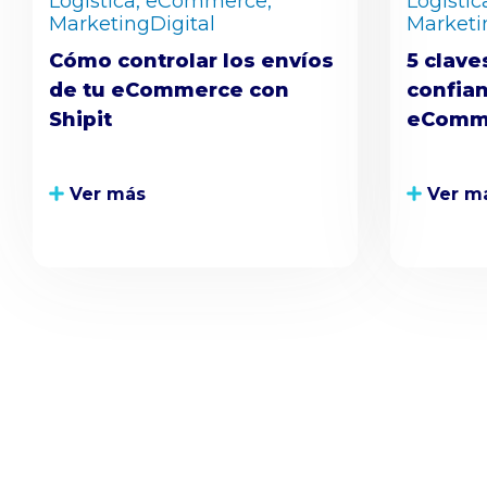
Logística,
eCommerce,
Logístic
MarketingDigital
Marketin
Cómo controlar los envíos
5 clave
de tu eCommerce con
confian
Shipit
eComm
Ver más
Ver m