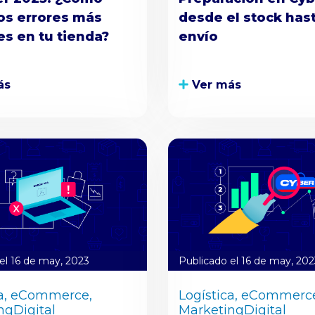
los errores más
desde el stock hast
s en tu tienda?
envío
ás
Ver más
el 16 de may, 2023
Publicado el 16 de may, 202
a,
eCommerce,
Logística,
eCommerce
ngDigital
MarketingDigital