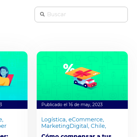
3
Publicado el 16 de may, 2023
,
Logística,
eCommerce,
er
MarketingDigital,
Chile,
er:
Cómo compensar a tus