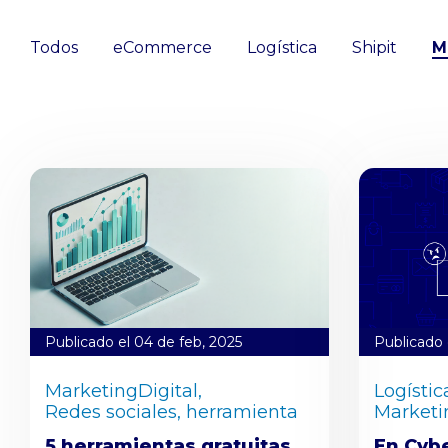
Todos
eCommerce
Logística
Shipit
M
Publicado el 04 de feb, 2025
Publicado 
MarketingDigital,
Logístic
Redes sociales,
herramienta
Marketi
5 herramientas gratuitas
En Cyb