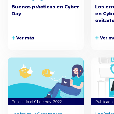
Buenas prácticas en Cyber
Los er
Day
en Cyb
evitarl
Ver más
Ver m
Publicado el 01 de nov, 2022
Publicado 