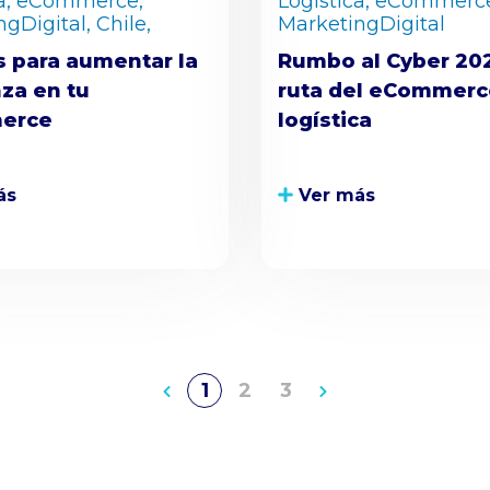
a,
eCommerce,
Logística,
eCommerce
gDigital,
Chile,
MarketingDigital
s para aumentar la
Rumbo al Cyber 202
za en tu
ruta del eCommerce
erce
logística
ás
Ver más
1
2
3