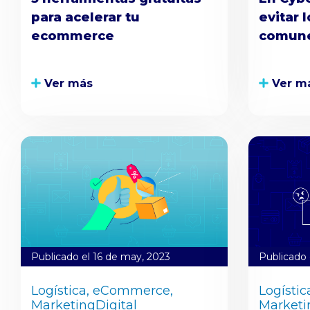
para acelerar tu
evitar 
ecommerce
comune
Ver más
Ver m
Publicado el 16 de may, 2023
Publicado 
Logística,
eCommerce,
Logístic
MarketingDigital
Marketi