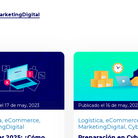
arketingDigital
el 17 de may, 2023
Publicado el 16 de may, 202
a,
eCommerce,
Logística,
eCommerce
ngDigital
MarketingDigital,
Cyb
er 2025: ¿Cómo
Preparación en Cyb