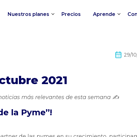
Nuestros planes
Precios
Aprende
Con
29/10
octubre 2021
noticias más relevantes de esta semana ✍️
de la Pyme”!
artner de las pymes en su crecimiento, participa