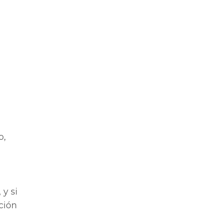
a
o,
y si
ción