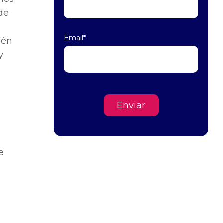
de
Email
*
ién
y
e