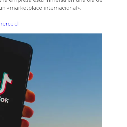
e la empresa está inmersa en una ola de
n «marketplace internacional».
erce.cl